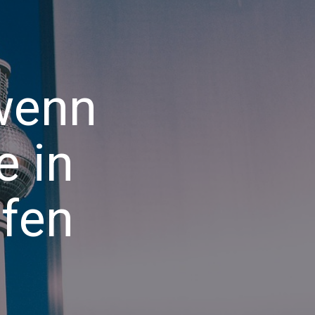
 wenn
e in
ufen